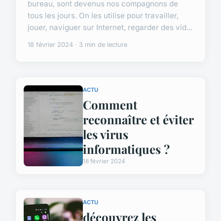
bureau, sont devenus nos compagnons de
tous les jours. On les utilise pour travailler,
jouer, naviguer sur Internet, regarder des vid...
18 février 2024 · 3 min de lecture
ACTU
Comment
reconnaître et éviter
les virus
informatiques ?
18 février 2024
ACTU
découvrez les