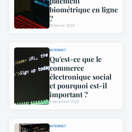
paiement
biométrique en ligne
?
18 février 2024
INTERNET
Qu'est-ce que le
commerce
électronique social
et pourquoi est-il
important ?
5 décembre 2023
INTERNET