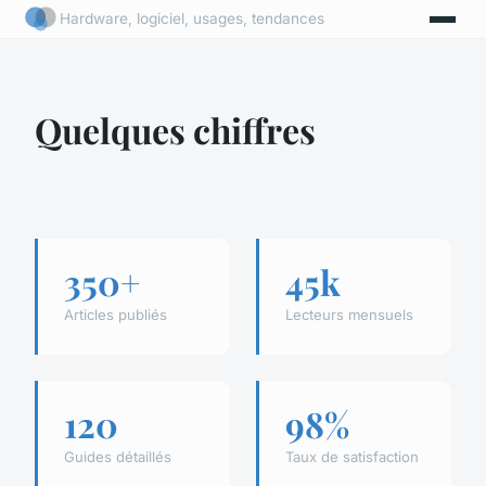
Hardware, logiciel, usages, tendances
Quelques chiffres
350+
45k
Articles publiés
Lecteurs mensuels
120
98%
Guides détaillés
Taux de satisfaction