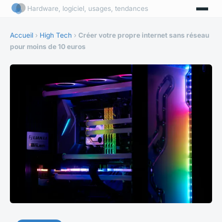
Hardware, logiciel, usages, tendances
Accueil
›
High Tech
›
Créer votre propre internet sans réseau
pour moins de 10 euros