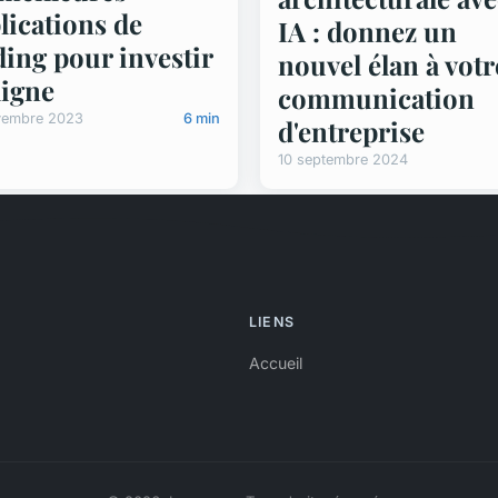
lications de
IA : donnez un
ding pour investir
nouvel élan à votr
ligne
communication
vembre 2023
6 min
d'entreprise
10 septembre 2024
LIENS
Accueil