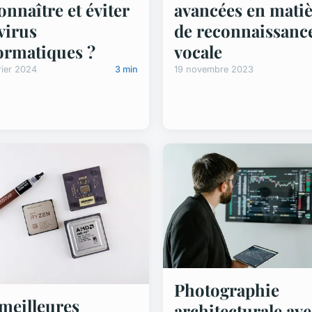
onnaître et éviter
avancées en mati
 virus
de reconnaissanc
ormatiques ?
vocale
rier 2024
3 min
19 novembre 2023
Photographie
 meilleures
architecturale ave