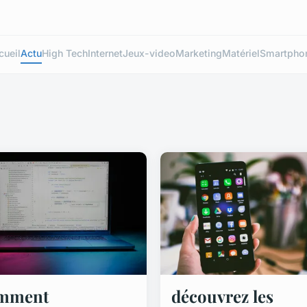
cueil
Actu
High Tech
Internet
Jeux-video
Marketing
Matériel
Smartpho
mment
découvrez les