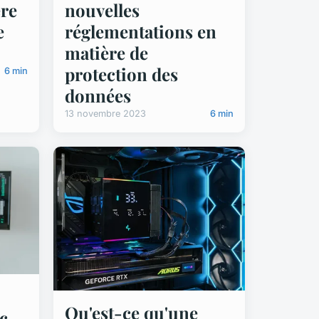
ère
nouvelles
e
réglementations en
matière de
protection des
6 min
données
13 novembre 2023
6 min
Qu'est-ce qu'une
c