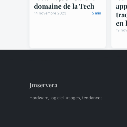
app
domaine de la Tech
tra
14 novembre 2023
5 min
en 
19 no
Jmservera
Hardware, logiciel, usages, tendances