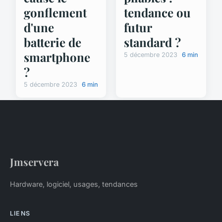
gonflement
tendance ou
d'une
futur
batterie de
standard ?
smartphone
5 décembre 2023
6 min
?
5 décembre 2023
6 min
Jmservera
Hardware, logiciel, usages, tendances
LIENS