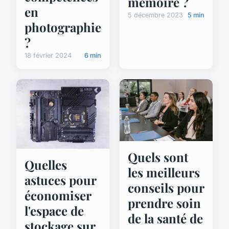
mémoire ?
en
5 décembre 2023
5 min
photographie
?
18 février 2024
6 min
Quels sont
Quelles
les meilleurs
astuces pour
conseils pour
économiser
prendre soin
l'espace de
de la santé de
stockage sur