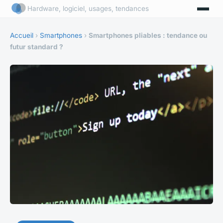
Hardware, logiciel, usages, tendances
Accueil
›
Smartphones
›
Smartphones pliables : tendance ou
futur standard ?