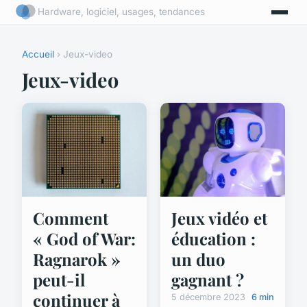
Hardware, logiciel, usages, tendances
Accueil
› Jeux-video
Jeux-video
Comment
Jeux vidéo et
« God of War:
éducation :
Ragnarok »
un duo
peut-il
gagnant ?
continuer à
5 décembre 2023
6 min