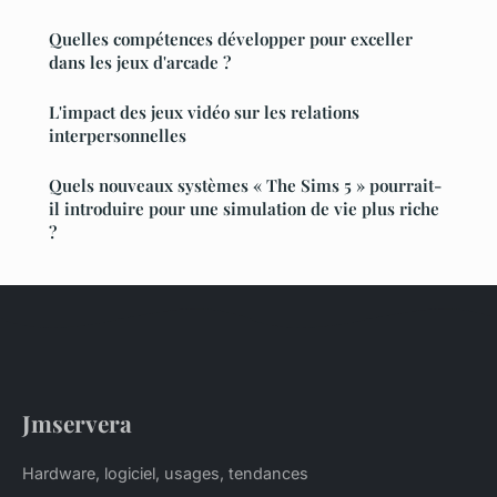
Quelles compétences développer pour exceller
dans les jeux d'arcade ?
L'impact des jeux vidéo sur les relations
interpersonnelles
Quels nouveaux systèmes « The Sims 5 » pourrait-
il introduire pour une simulation de vie plus riche
?
Jmservera
Hardware, logiciel, usages, tendances