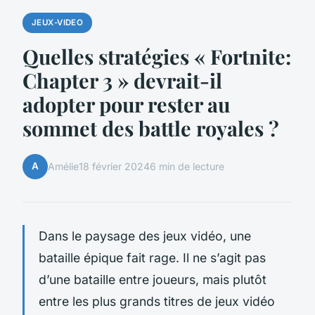
JEUX-VIDEO
Quelles stratégies « Fortnite:
Chapter 3 » devrait-il
adopter pour rester au
sommet des battle royales ?
A
Amélie
18 février 2024
6 min de lecture
Dans le paysage des jeux vidéo, une
bataille épique fait rage. Il ne s’agit pas
d’une bataille entre joueurs, mais plutôt
entre les plus grands titres de jeux vidéo