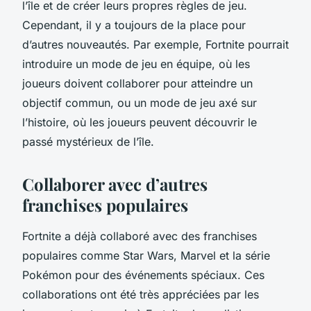
l’île et de créer leurs propres règles de jeu.
Cependant, il y a toujours de la place pour
d’autres nouveautés. Par exemple, Fortnite pourrait
introduire un mode de jeu en équipe, où les
joueurs doivent collaborer pour atteindre un
objectif commun, ou un mode de jeu axé sur
l’histoire, où les joueurs peuvent découvrir le
passé mystérieux de l’île.
Collaborer avec d’autres
franchises populaires
Fortnite a déjà collaboré avec des franchises
populaires comme Star Wars, Marvel et la série
Pokémon pour des événements spéciaux. Ces
collaborations ont été très appréciées par les